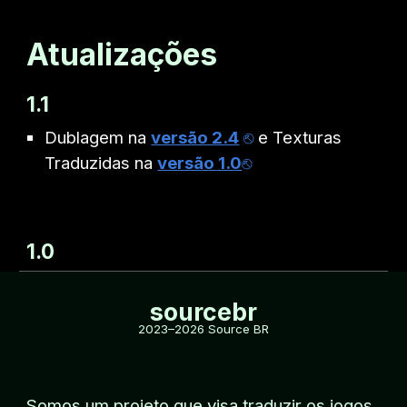
Atualizações
1.
1
Dublagem na
versão 2.4
⎋
e
Texturas
Traduzidas na
versão 1.0
⎋
1.0
sourcebr
2023
–
202
6
Source BR
Somos um
projeto que visa traduzir os jogos