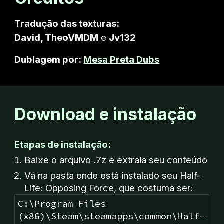
Tradução das texturas:
David
,
TheoVMDM
e
Jv132
Dublagem por:
Mesa Preta Dubs
Download
e instalação
Etapas de instalação:
Baixe o arquivo
.7z
e extraia seu conteúdo
Vá na pasta onde está instalado seu Half-
Life
: Opposing Force
, que costuma ser:
C:\
Program Files
(x86)\Steam\steamapps\common\Half-